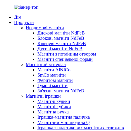
Дім
Продукти
Неодимові магніти
Дискові магніти NdFeB
Блокові магніти NdFeB
Кільцеві магніти NdFeB
Дугові магніти NdFeB
Магніти з потайним отвором
Магніти спеціальної форми
Магнітний матеріал
Магніти AlNICo
SmCo магніти
Феритові магніти
Гумові магніти
Зв'язані магніти NdFeB
Магнітні іграшки
Магнітні кульки
Магнітні кубики
Магнітна ручка
Іграшка-магнітна паличка
Магнітний міні-людина Q
Іграшка з пластикових магнітних стрижнів