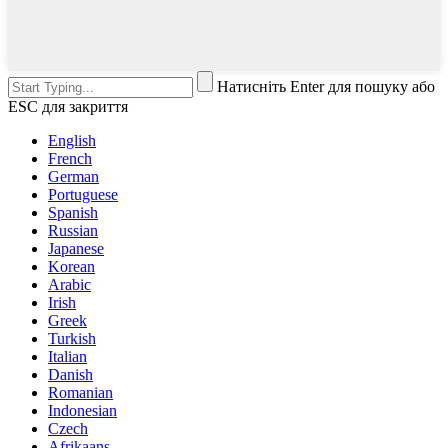
Натисніть Enter для пошуку або
ESC для закриття
English
French
German
Portuguese
Spanish
Russian
Japanese
Korean
Arabic
Irish
Greek
Turkish
Italian
Danish
Romanian
Indonesian
Czech
Afrikaans