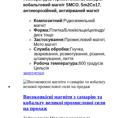
кобальтовий магніт SMCO, Sm2Co17,
антикорозійний, антиіржаний магніт
Композитний:
Рідкоземельний
магніт
Форма:
Плитка/Блок/кільце/циліндр/
диск тощо
Застосування:
Промисловий магніт,
Мото магніт
Служба обробки:
Гнучка,
зварювання, розмотування, різання,
штампування, лиття
Робоча температура:
600 градусів
Цельсія
запит
деталі
Високоякісні магніти з самарію та
кобальту великої промислової сили
на продаж