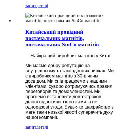
запит
деталі
Китайський провідний
постачальник магнітів,
постачальник SmCo магнітів
Найкращий виробник магнітів у Китаї
Ми маємо добру репутацію на
внутрішньому та закордонних ринках. Ми
є виробником магнітів з 30-річним
досвідом. Ми співпрацюємо з нашими
клієнтами, суворо дотримуючись правил
переговорів та домовленостей. Ми
прагнемо встановити довгострокові
ділові відносини з клієнтами, а не
одноразові угоди. Будь-яке шахрайство з
магнітами низької якості суперечить духу
нашої компанії.
запит
деталі