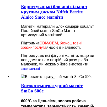
Користувацькі блокові кільця з
круглим диском Ndfeb Ferrite
Alnico Smco магніти
Магнітні матеріали Блок самарій кобальт
Постійний магніт SmCo Магніт
прямокутний магнітний.
Підтримка
ODM/OEM, безкоштовні
зразки
послуга
якщо є в наявності.
Підтримуємо всі фігурні магніти, якщо ви
повідомите нам потрібний розмір або
малюнок, ми можемо його виготовити.
запит
деталі
Високотемпературний магніт
SmCo 600c
600°C за Цельсієм, висока робоча
температура, термостійкість, самарій-