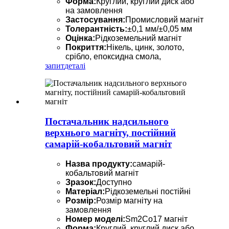
Форма:
Круглий, круглий диск або
на замовлення
Застосування:
Промисловий магніт
Толерантність:
±0,1 мм/±0,05 мм
Оцінка:
Рідкоземельний магніт
Покриття:
Нікель, цинк, золото,
срібло, епоксидна смола,
запит
деталі
Постачальник надсильного
верхнього магніту, постійний
самарій-кобальтовий магніт
Назва продукту:
самарій-
кобальтовий магніт
Зразок:
Доступно
Матеріал:
Рідкоземельні постійні
Розмір:
Розмір магніту на
замовлення
Номер моделі:
Sm2Co17 магніт
Форма:
Круглий, круглий диск або