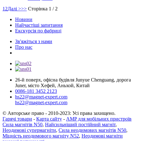
1
2
Далі >
>>
Сторінка 1 / 2
Новини
Найчастіші запитання
Екскурсія по фабриці
Зв'яжіться з нами
Про нас
26-й поверх, офісна будівля Junyue Chenguang, дорога
Juner, місто Хефей, Аньхой, Китай
0086-181 3452 2123
hs22@magnet-expert.com
hs22@magnet-expert.com
© Авторське право - 2010-2023: Усі права захищено.
Гарячі товари
-
Карта сайту
-
AMP для мобільних пристроїв
Сила магнітів N50
,
Найсильніший постійний магніт
,
Неодимові супермагніти
,
Сила неодимових магнітів N50
,
Міцність неодимового магніту N52
,
Неодимові магніти