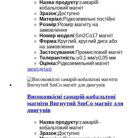
Назва продукту:
самарій-
кобальтовий магніт
Зразок:
Доступно
Матеріал:
Рідкоземельні постійні
Розмір:
Розмір магніту на
замовлення
Номер моделі:
Sm2Co17 магніт
Форма:
Круглий, круглий диск або
на замовлення
Застосування:
Промисловий магніт
Толерантність:
±0,1 мм/±0,05 мм
Оцінка:
Рідкоземельний магніт
запит
деталі
Високоякісні самарій-кобальтові
магніти Вигнутий SmCo магніт для
двигунів
Назва продукту:
самарій-
кобальтовий магніт
Зразок:
Доступно