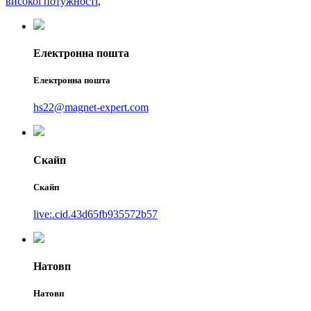
високої потужності
,
Електронна пошта
Електронна пошта
hs22@magnet-expert.com
Скайп
Скайп
live:.cid.43d65fb935572b57
Натовп
Натовп