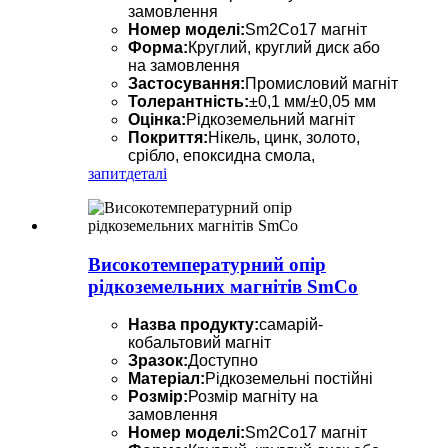
замовлення
Номер моделі:
Sm2Co17 магніт
Форма:
Круглий, круглий диск або
на замовлення
Застосування:
Промисловий магніт
Толерантність:
±0,1 мм/±0,05 мм
Оцінка:
Рідкоземельний магніт
Покриття:
Нікель, цинк, золото,
срібло, епоксидна смола,
запит
деталі
Високотемпературний опір
рідкоземельних магнітів SmCo
Назва продукту:
самарій-
кобальтовий магніт
Зразок:
Доступно
Матеріал:
Рідкоземельні постійні
Розмір:
Розмір магніту на
замовлення
Номер моделі:
Sm2Co17 магніт