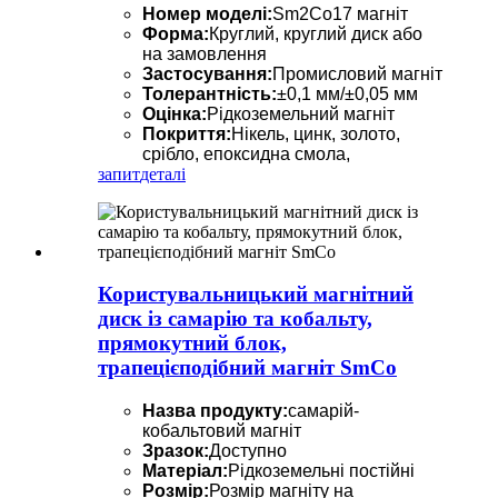
Номер моделі:
Sm2Co17 магніт
Форма:
Круглий, круглий диск або
на замовлення
Застосування:
Промисловий магніт
Толерантність:
±0,1 мм/±0,05 мм
Оцінка:
Рідкоземельний магніт
Покриття:
Нікель, цинк, золото,
срібло, епоксидна смола,
запит
деталі
Користувальницький магнітний
диск із самарію та кобальту,
прямокутний блок,
трапецієподібний магніт SmCo
Назва продукту:
самарій-
кобальтовий магніт
Зразок:
Доступно
Матеріал:
Рідкоземельні постійні
Розмір:
Розмір магніту на