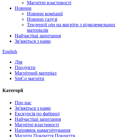
Магнітні властивості
Новини
Новини компанії
Новини галузі
Тенденції цін на магніти з рідкоземельних
матеріалів
Найчастіші запитання
Зв'яжіться з нами
English
Дім
Продукти
Магнітний матеріал
SmCo магніти
Категорії
Про нас
Зв'яжіться з нами
Екскурсія по фабриці
Найчастіші запитання
Магнітні властивості
Напрямок намагнічування
Магніти Покриття Покриття