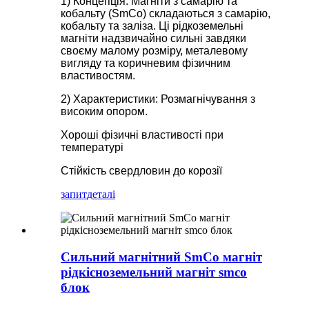
1) Концепція: Магніти з самарію та
кобальту (SmCo) складаються з самарію,
кобальту та заліза. Ці рідкоземельні
магніти надзвичайно сильні завдяки
своєму малому розміру, металевому
вигляду та коричневим фізичним
властивостям.
2) Характеристики: Розмагнічування з
високим опором.
Хороші фізичні властивості при
температурі
Стійкість свердловин до корозії
запит
деталі
Сильний магнітний SmCo магніт
рідкісноземельний магніт smco
блок