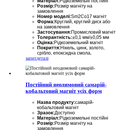
Матеріал:
Рідкоземельні постійні
Розмір:
Розмір магніту на
замовлення
Номер моделі:
Sm2Co17 магніт
Форма:
Круглий, круглий диск або
на замовлення
Застосування:
Промисловий магніт
Толерантність:
±0,1 мм/±0,05 мм
Оцінка:
Рідкоземельний магніт
Покриття:
Нікель, цинк, золото,
срібло, епоксидна смола,
запит
деталі
Постійний неодимовий самарій-
кобальтовий магніт усіх форм
Назва продукту:
самарій-
кобальтовий магніт
Зразок:
Доступно
Матеріал:
Рідкоземельні постійні
Розмір:
Розмір магніту на
замовлення