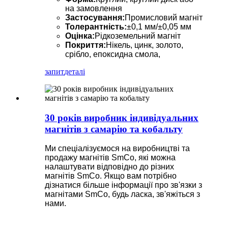
на замовлення
Застосування:
Промисловий магніт
Толерантність:
±0,1 мм/±0,05 мм
Оцінка:
Рідкоземельний магніт
Покриття:
Нікель, цинк, золото,
срібло, епоксидна смола,
запит
деталі
30 років виробник індивідуальних
магнітів з самарію та кобальту
Ми спеціалізуємося на виробництві та
продажу магнітів SmCo, які можна
налаштувати відповідно до різних
магнітів SmCo. Якщо вам потрібно
дізнатися більше інформації про зв'язки з
магнітами SmCo, будь ласка, зв'яжіться з
нами.