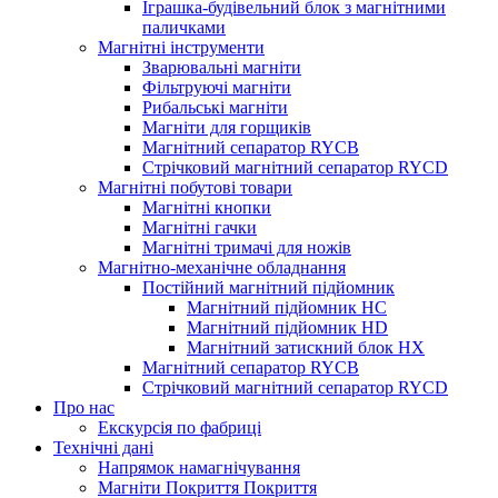
Іграшка-будівельний блок з магнітними
паличками
Магнітні інструменти
Зварювальні магніти
Фільтруючі магніти
Рибальські магніти
Магніти для горщиків
Магнітний сепаратор RYCB
Стрічковий магнітний сепаратор RYCD
Магнітні побутові товари
Магнітні кнопки
Магнітні гачки
Магнітні тримачі для ножів
Магнітно-механічне обладнання
Постійний магнітний підйомник
Магнітний підйомник HC
Магнітний підйомник HD
Магнітний затискний блок HX
Магнітний сепаратор RYCB
Стрічковий магнітний сепаратор RYCD
Про нас
Екскурсія по фабриці
Технічні дані
Напрямок намагнічування
Магніти Покриття Покриття