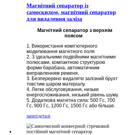
Магнітний сепаратор із
самоскидом, магнітний сепаратор
для видалення заліза
Магнітний сепаратор з верхнім
поясом
1. Використання комп'ютерного
моделювання магнітного поля
2. З ідеальними подвійними магнітними
полюсами, компактною структурою
форми барабана, автоматичним
виправленням ременя.
3. Безперервно видаляти залізний брухт
товстим шаром матеріалу.
4. Легке обслуговування, низьке
енергоспоживання, низький рівень шуму.
5. Додаткова магнітна сила: 500 Гс, 700
Гс, 900 Гс, 1200 Гс, 1500 Гс або більше.
запит
деталі