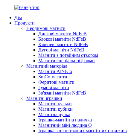
Дім
Продукти
Неодимові магніти
Дискові магніти NdFeB
Блокові магніти NdFeB
Кільцеві магніти NdFeB
Дугові магніти NdFeB
Магніти з потайним отвором
Магніти спеціальної форми
Магнітний матеріал
Магніти AlNICo
SmCo магніти
Феритові магніти
Гумові магніти
Зв'язані магніти NdFeB
Магнітні іграшки
Магнітні кульки
Магнітні кубики
Магнітна ручка
Іграшка-магнітна паличка
Магнітний міні-людина Q
Іграшка з пластикових магнітних стрижнів