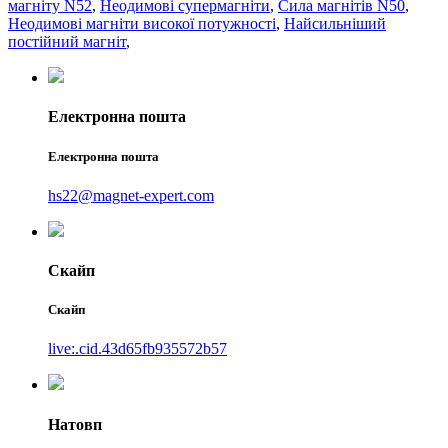
магніту N52
,
Неодимові супермагніти
,
Сила магнітів N50
,
Неодимові магніти високої потужності
,
Найсильніший
постійний магніт
,
Електронна пошта
Електронна пошта
hs22@magnet-expert.com
Скайп
Скайп
live:.cid.43d65fb935572b57
Натовп