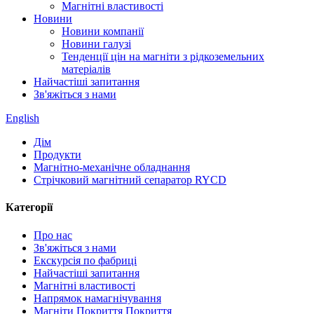
Магнітні властивості
Новини
Новини компанії
Новини галузі
Тенденції цін на магніти з рідкоземельних
матеріалів
Найчастіші запитання
Зв'яжіться з нами
English
Дім
Продукти
Магнітно-механічне обладнання
Стрічковий магнітний сепаратор RYCD
Категорії
Про нас
Зв'яжіться з нами
Екскурсія по фабриці
Найчастіші запитання
Магнітні властивості
Напрямок намагнічування
Магніти Покриття Покриття