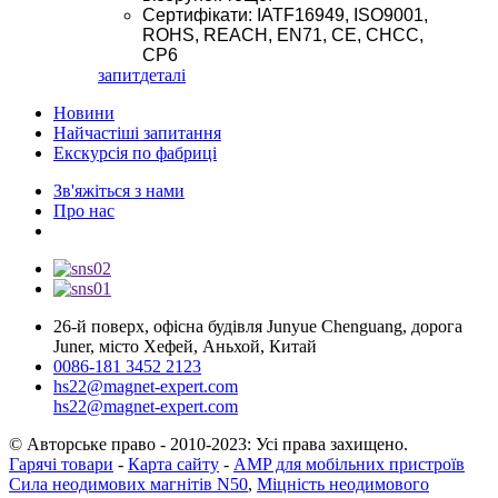
Сертифікати: IATF16949, ISO9001,
ROHS, REACH, EN71, CE, CHCC,
CP6
запит
деталі
Новини
Найчастіші запитання
Екскурсія по фабриці
Зв'яжіться з нами
Про нас
26-й поверх, офісна будівля Junyue Chenguang, дорога
Juner, місто Хефей, Аньхой, Китай
0086-181 3452 2123
hs22@magnet-expert.com
hs22@magnet-expert.com
© Авторське право - 2010-2023: Усі права захищено.
Гарячі товари
-
Карта сайту
-
AMP для мобільних пристроїв
Сила неодимових магнітів N50
,
Міцність неодимового