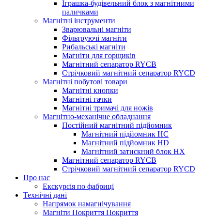
Іграшка-будівельний блок з магнітними
паличками
Магнітні інструменти
Зварювальні магніти
Фільтруючі магніти
Рибальські магніти
Магніти для горщиків
Магнітний сепаратор RYCB
Стрічковий магнітний сепаратор RYCD
Магнітні побутові товари
Магнітні кнопки
Магнітні гачки
Магнітні тримачі для ножів
Магнітно-механічне обладнання
Постійний магнітний підйомник
Магнітний підйомник HC
Магнітний підйомник HD
Магнітний затискний блок HX
Магнітний сепаратор RYCB
Стрічковий магнітний сепаратор RYCD
Про нас
Екскурсія по фабриці
Технічні дані
Напрямок намагнічування
Магніти Покриття Покриття