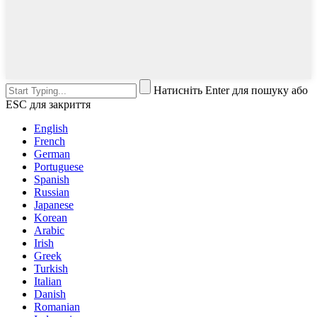
Натисніть Enter для пошуку або
ESC для закриття
English
French
German
Portuguese
Spanish
Russian
Japanese
Korean
Arabic
Irish
Greek
Turkish
Italian
Danish
Romanian