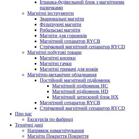
Іграшка-будівельний блок з магнітними
паличками
Магнітні інструменти
Зварювальні магніти
Фільтруючі магніти
Рибальські магніти
Магніти для горщиків
Магнітний сепаратор RYCB
Стрічковий магнітний сепаратор RYCD
Магнітні побутові товари
Магнітні кнопки
Магнітні гачки
Магнітні тримачі для ножів
Магнітно-механічне обладнання
Постійний магнітний підйомник
Магнітний підйомник HC
Магнітний підйомник HD
Магнітний затискний блок HX
Магнітний сепаратор RYCB
Стрічковий магнітний сепаратор RYCD
Про нас
Екскурсія по фабриці
Технічні дані
Напрямок намагнічування
Магніти Покриття Покриття