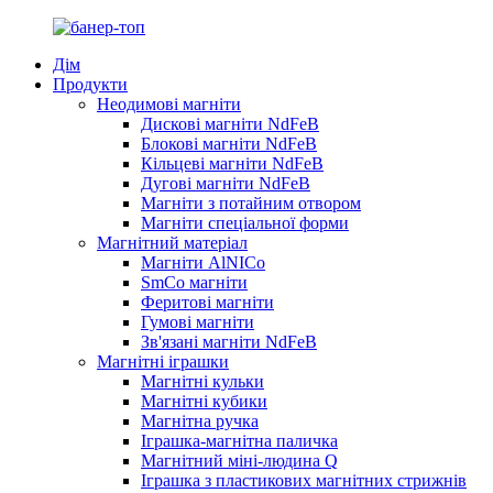
Дім
Продукти
Неодимові магніти
Дискові магніти NdFeB
Блокові магніти NdFeB
Кільцеві магніти NdFeB
Дугові магніти NdFeB
Магніти з потайним отвором
Магніти спеціальної форми
Магнітний матеріал
Магніти AlNICo
SmCo магніти
Феритові магніти
Гумові магніти
Зв'язані магніти NdFeB
Магнітні іграшки
Магнітні кульки
Магнітні кубики
Магнітна ручка
Іграшка-магнітна паличка
Магнітний міні-людина Q
Іграшка з пластикових магнітних стрижнів