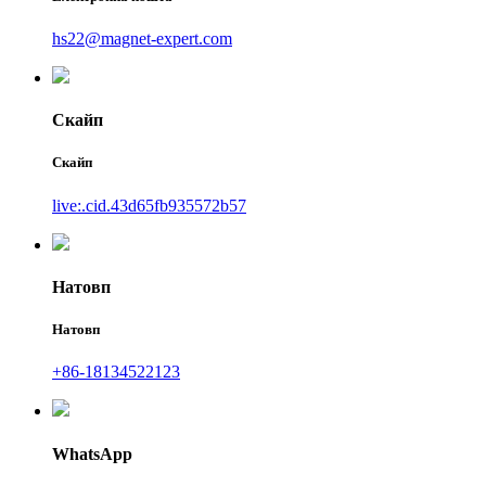
hs22@magnet-expert.com
Скайп
Скайп
live:.cid.43d65fb935572b57
Натовп
Натовп
+86-18134522123
WhatsApp