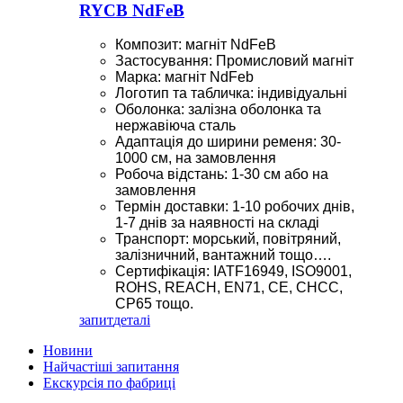
RYCB NdFeB
Композит: магніт NdFeB
Застосування: Промисловий магніт
Марка: магніт NdFeb
Логотип та табличка: індивідуальні
Оболонка: залізна оболонка та
нержавіюча сталь
Адаптація до ширини ременя: 30-
1000 см, на замовлення
Робоча відстань: 1-30 см або на
замовлення
Термін доставки: 1-10 робочих днів,
1-7 днів за наявності на складі
Транспорт: морський, повітряний,
залізничний, вантажний тощо….
Сертифікація: IATF16949, ISO9001,
ROHS, REACH, EN71, CE, CHCC,
CP65 тощо.
запит
деталі
Новини
Найчастіші запитання
Екскурсія по фабриці