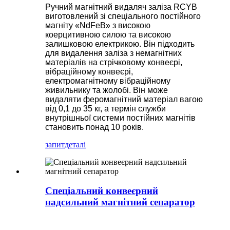
Ручний магнітний видаляч заліза RCYB
виготовлений зі спеціального постійного
магніту «NdFeB» з високою
коерцитивною силою та високою
залишковою електрикою. Він підходить
для видалення заліза з немагнітних
матеріалів на стрічковому конвеєрі,
вібраційному конвеєрі,
електромагнітному вібраційному
живильнику та жолобі. Він може
видаляти феромагнітний матеріал вагою
від 0,1 до 35 кг, а термін служби
внутрішньої системи постійних магнітів
становить понад 10 років.
запит
деталі
Спеціальний конвеєрний
надсильний магнітний сепаратор