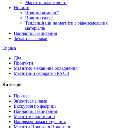
Магнітні властивості
Новини
Новини компанії
Новини галузі
Тенденції цін на магніти з рідкоземельних
матеріалів
Найчастіші запитання
Зв'яжіться з нами
English
Дім
Продукти
Магнітно-механічне обладнання
Магнітний сепаратор RYCB
Категорії
Про нас
Зв'яжіться з нами
Екскурсія по фабриці
Найчастіші запитання
Магнітні властивості
Напрямок намагнічування
Магніти Покриття Покриття