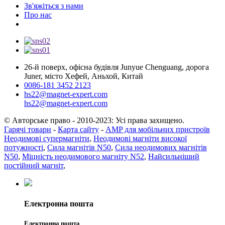
Зв'яжіться з нами
Про нас
26-й поверх, офісна будівля Junyue Chenguang, дорога
Juner, місто Хефей, Аньхой, Китай
0086-181 3452 2123
hs22@magnet-expert.com
hs22@magnet-expert.com
© Авторське право - 2010-2023: Усі права захищено.
Гарячі товари
-
Карта сайту
-
AMP для мобільних пристроїв
Неодимові супермагніти
,
Неодимові магніти високої
потужності
,
Сила магнітів N50
,
Сила неодимових магнітів
N50
,
Міцність неодимового магніту N52
,
Найсильніший
постійний магніт
,
Електронна пошта
Електронна пошта