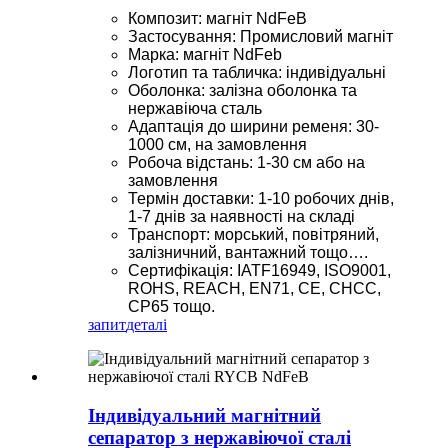
Композит: магніт NdFeB
Застосування: Промисловий магніт
Марка: магніт NdFeb
Логотип та табличка: індивідуальні
Оболонка: залізна оболонка та
нержавіюча сталь
Адаптація до ширини ременя: 30-
1000 см, на замовлення
Робоча відстань: 1-30 см або на
замовлення
Термін доставки: 1-10 робочих днів,
1-7 днів за наявності на складі
Транспорт: морський, повітряний,
залізничний, вантажний тощо….
Сертифікація: IATF16949, ISO9001,
ROHS, REACH, EN71, CE, CHCC,
CP65 тощо.
запит
деталі
Індивідуальний магнітний
сепаратор з нержавіючої сталі