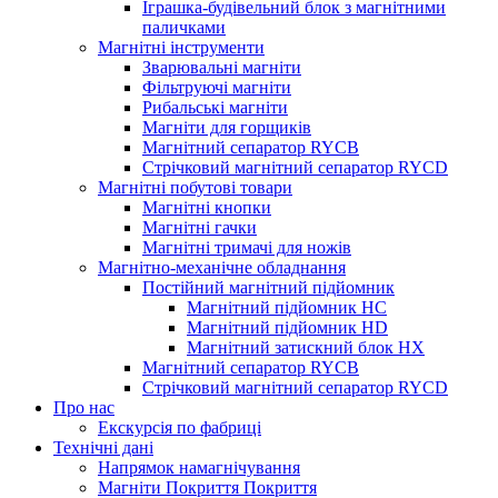
Іграшка-будівельний блок з магнітними
паличками
Магнітні інструменти
Зварювальні магніти
Фільтруючі магніти
Рибальські магніти
Магніти для горщиків
Магнітний сепаратор RYCB
Стрічковий магнітний сепаратор RYCD
Магнітні побутові товари
Магнітні кнопки
Магнітні гачки
Магнітні тримачі для ножів
Магнітно-механічне обладнання
Постійний магнітний підйомник
Магнітний підйомник HC
Магнітний підйомник HD
Магнітний затискний блок HX
Магнітний сепаратор RYCB
Стрічковий магнітний сепаратор RYCD
Про нас
Екскурсія по фабриці
Технічні дані
Напрямок намагнічування
Магніти Покриття Покриття