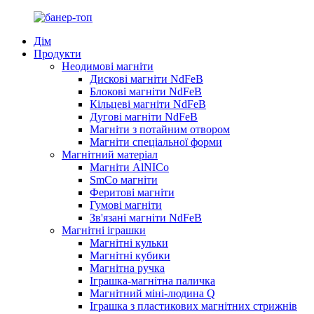
Дім
Продукти
Неодимові магніти
Дискові магніти NdFeB
Блокові магніти NdFeB
Кільцеві магніти NdFeB
Дугові магніти NdFeB
Магніти з потайним отвором
Магніти спеціальної форми
Магнітний матеріал
Магніти AlNICo
SmCo магніти
Феритові магніти
Гумові магніти
Зв'язані магніти NdFeB
Магнітні іграшки
Магнітні кульки
Магнітні кубики
Магнітна ручка
Іграшка-магнітна паличка
Магнітний міні-людина Q
Іграшка з пластикових магнітних стрижнів