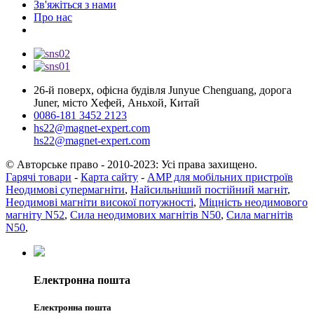
Зв'яжіться з нами
Про нас
26-й поверх, офісна будівля Junyue Chenguang, дорога
Juner, місто Хефей, Аньхой, Китай
0086-181 3452 2123
hs22@magnet-expert.com
hs22@magnet-expert.com
© Авторське право - 2010-2023: Усі права захищено.
Гарячі товари
-
Карта сайту
-
AMP для мобільних пристроїв
Неодимові супермагніти
,
Найсильніший постійний магніт
,
Неодимові магніти високої потужності
,
Міцність неодимового
магніту N52
,
Сила неодимових магнітів N50
,
Сила магнітів
N50
,
Електронна пошта
Електронна пошта