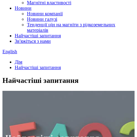
Магнітні властивості
Новини
Новини компанії
Новини галузі
Тенденції цін на магніти з рідкоземельних
матеріалів
Найчастіші запитання
Зв'яжіться з нами
English
Дім
Найчастіші запитання
Найчастіші запитання