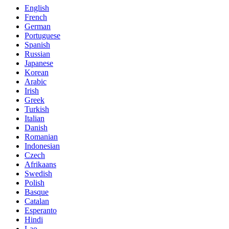
English
French
German
Portuguese
Spanish
Russian
Japanese
Korean
Arabic
Irish
Greek
Turkish
Italian
Danish
Romanian
Indonesian
Czech
Afrikaans
Swedish
Polish
Basque
Catalan
Esperanto
Hindi
Lao