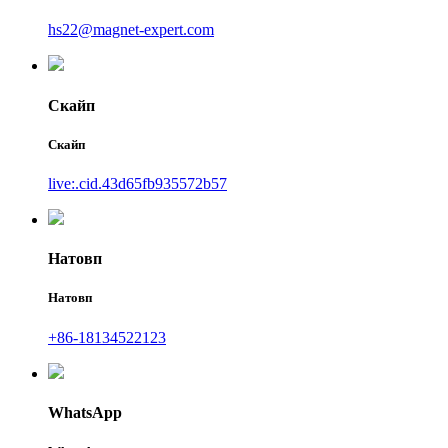
hs22@magnet-expert.com
Скайп
Скайп
live:.cid.43d65fb935572b57
Натовп
Натовп
+86-18134522123
WhatsApp